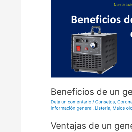
Beneficios de un g
Deja un comentario
/
Consejos
,
Corona
Información general
,
Listeria
,
Malos ol
Ventajas de un gen