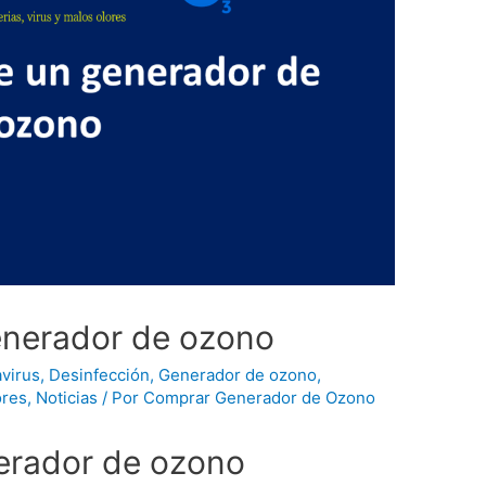
enerador de ozono
virus
,
Desinfección
,
Generador de ozono
,
ores
,
Noticias
/ Por
Comprar Generador de Ozono
erador de ozono